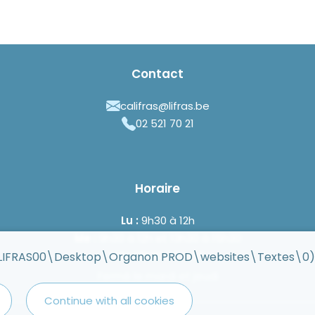
Contact
califras@lifras.be
02 521 70 21
Horaire
Lu :
9h30 à 12h
Me :
9h30 à 12h et 13h30 à 15h30
Ve :
13h30 à 15h30
s\LIFRAS00\Desktop\Organon PROD\websites\Textes\0)
Fermé le mardi et jeudi
Continue with all cookies