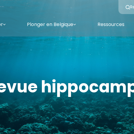
R
er
Plonger en Belgique
Ressources
<
<
evue hippocam