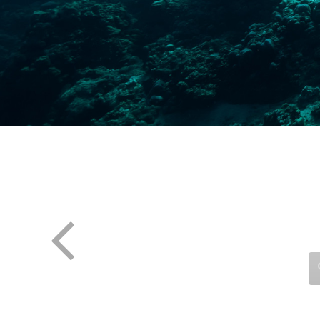
La plongée technique
Agenda
La plongée adaptée
Contact
L'audiovisuel
La TSA et le TSC
Les sciences
La médecine