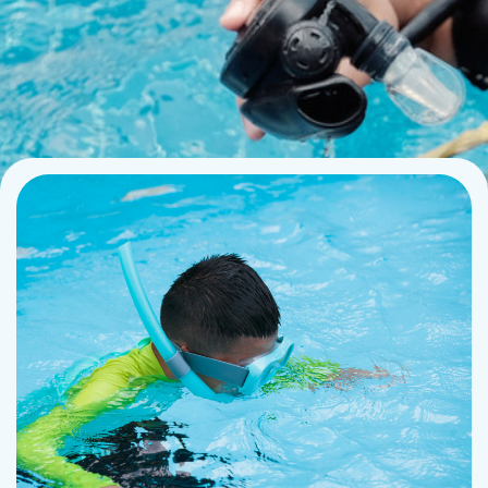
Contact
La plongée technique
La plongée adaptée
L'audiovisuel
La TSA et le TSC
Les sciences
La médecine