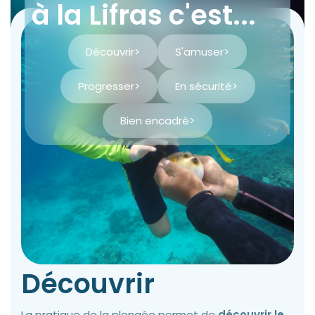
à la Lifras c'est...
Découvrir
>
S'amuser
>
Progresser
>
En sécurité
>
Bien encadré
>
Découvrir
La pratique de la plongée permet de
découvrir le