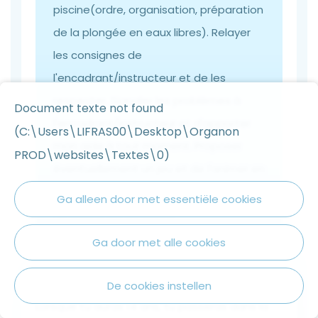
piscine(ordre, organisation, préparation
de la plongée en eaux libres). Relayer
les consignes de
l'encadrant/instructeur et de les
respecter. Signaler les problèmes à
Document texte not found
l'encadrant/instructeur et d'apporter
(C:\Users\LIFRAS00\Desktop\Organon
mon aide à tout moment. Proposer
PROD\websites\Textes\0)
éventuellement un jeu et de l'animer en
l'ayant soumis au préalable à
Ga alleen door met essentiële cookies
l'encadrant/instructeur.
Ga door met alle cookies
Passer à la plongée adulte
De cookies instellen
Lorsque tu auras 14 ans, tu passeras dans la