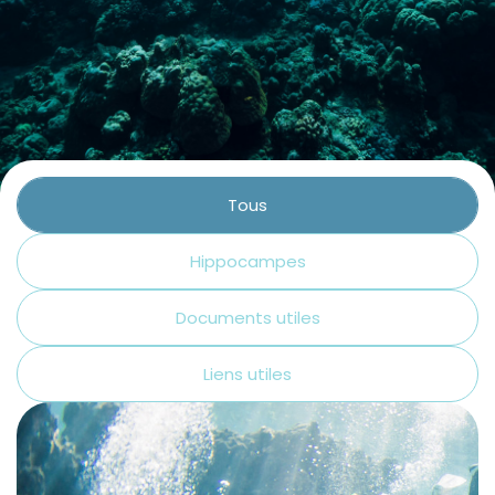
Contact
La plongée technique
La plongée adaptée
L'audiovisuel
La TSA et le TSC
Tous
Les sciences
Hippocampes
La médecine
Documents utiles
Liens utiles