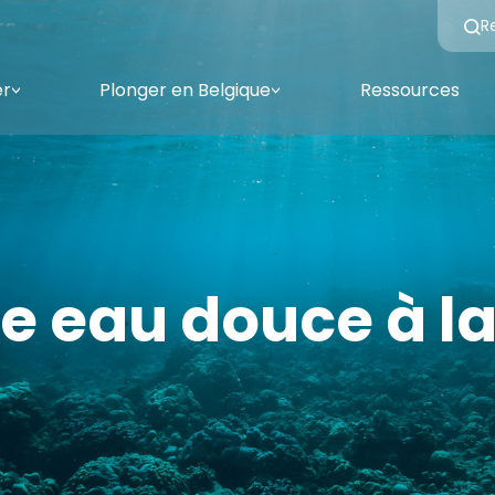
R
er
Plonger en Belgique
Ressources
<
<
ie eau douce à l