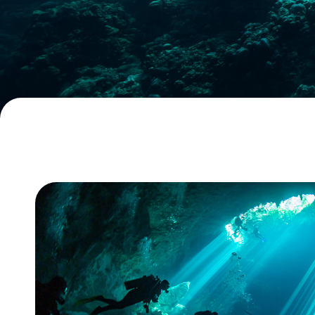
La plongée technique
Agenda
La plongée adaptée
Contact
L'audiovisuel
La TSA et le TSC
Les sciences
La médecine