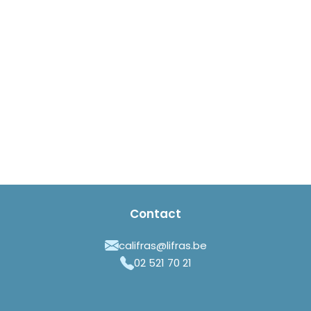
Contact
califras@lifras.be
02 521 70 21