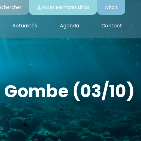
echercher
Accès Membres Lifras
Whois
Actualités
Agenda
Contact
a Gombe (03/10)