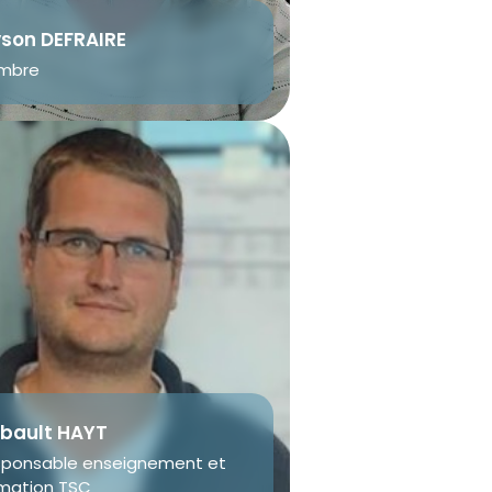
yson DEFRAIRE
mbre
ibault HAYT
ponsable enseignement et
mation TSC