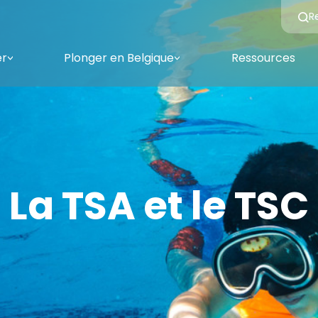
R
er
Plonger en Belgique
Ressources
<
<
La TSA et le TSC