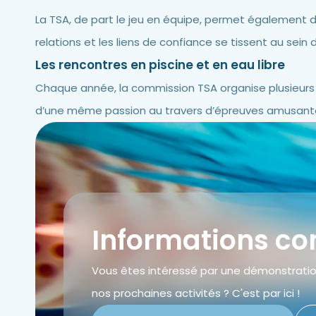
La TSA, de part le jeu en équipe, permet également d’a
relations et les liens de confiance se tissent au sein
Les rencontres en piscine et en eau libre
Chaque année, la commission TSA organise plusieurs r
d’une même passion au travers d’épreuves amusante
Informations c
Vous êtes intéressé par une démonstration
nos prochaines activités ? C'est par ici !