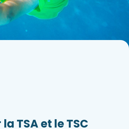
r
la TSA et le TSC