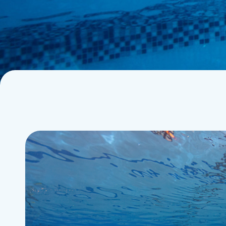
La plongée technique
Agenda
La plongée adaptée
Contact
L'audiovisuel
La TSA et le TSC
Les sciences
La médecine