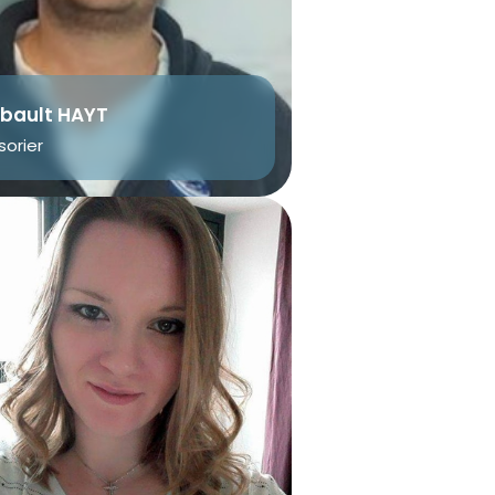
ibault HAYT
sorier