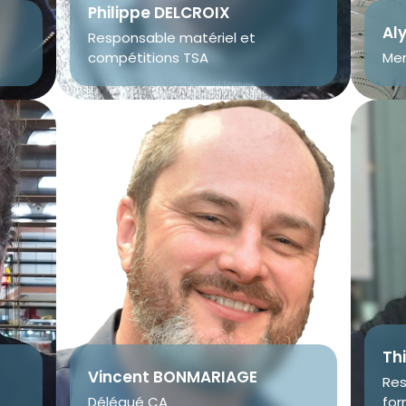
Philippe DELCROIX
Al
Responsable matériel et
compétitions TSA
Me
Th
Vincent BONMARIAGE
Res
Délégué CA
for