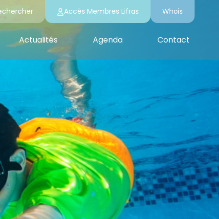
echercher
Accès Membres Lifras
Whois
Actualités
Agenda
Contact