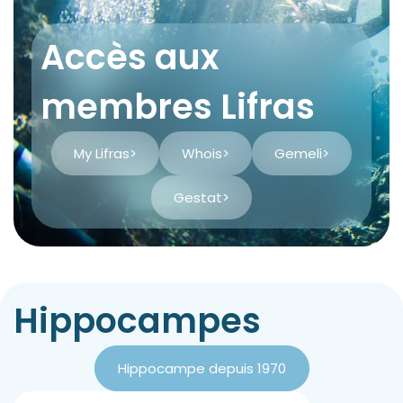
Accès aux
membres Lifras
My Lifras
>
Whois
>
Gemeli
>
Gestat
>
Hippocampes
Hippocampe depuis 1970