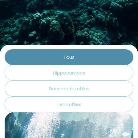
Contact
La plongée technique
La plongée adaptée
L'audiovisuel
La TSA et le TSC
Tous
Les sciences
Hippocampes
La médecine
Documents utiles
Liens utiles