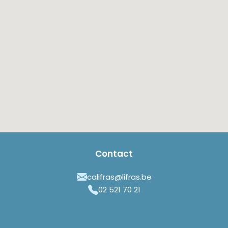
Contact
califras@lifras.be
02 521 70 21