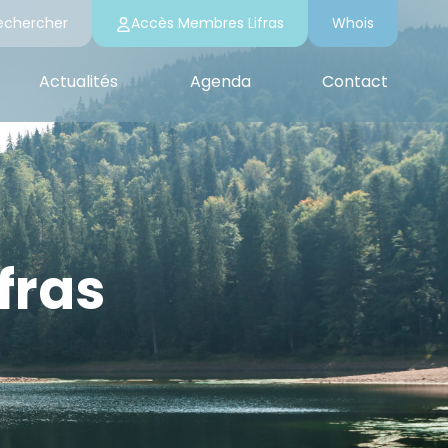
echercher
Accès Membres Lifras
Whois
Actualités
Agenda
Contact
fras