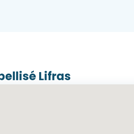
bellisé Lifras
llisés Lifras