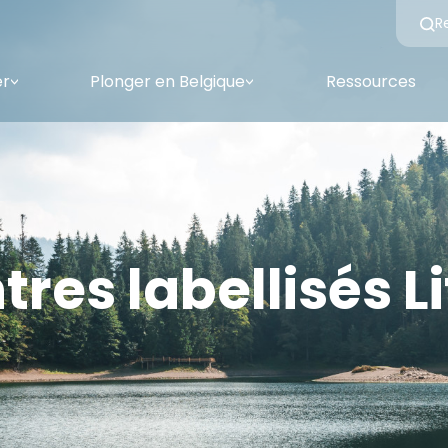
R
er
Plonger en Belgique
Ressources
<
<
tres labellisés Li