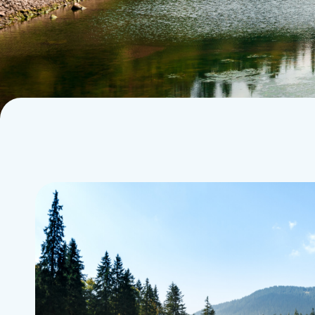
La plongée technique
Agenda
La plongée adaptée
Contact
L'audiovisuel
La TSA et le TSC
Les sciences
La médecine