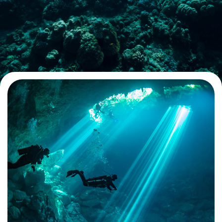
Contact
La plongée technique
La plongée adaptée
L'audiovisuel
La TSA et le TSC
Les sciences
La médecine