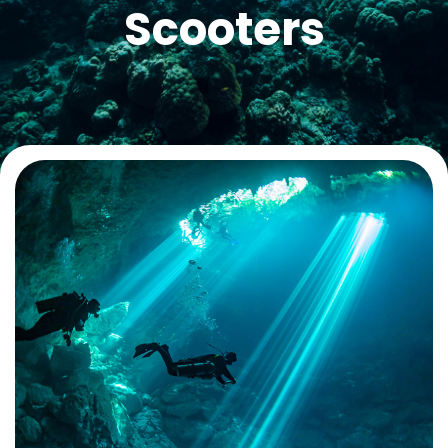
Scooters
Contact
La plongée technique
La plongée adaptée
L'audiovisuel
La TSA et le TSC
Les sciences
La médecine