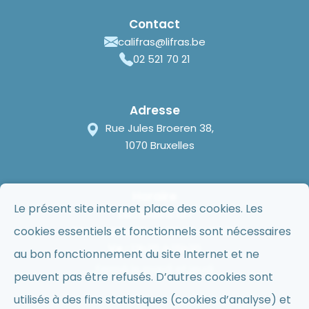
Contact
califras@lifras.be
02 521 70 21
Adresse
Rue Jules Broeren 38,
1070 Bruxelles
Horaire
Le présent site internet place des cookies. Les
Lu :
9h30 à 12h
cookies essentiels et fonctionnels sont nécessaires
Me :
9h30 à 12h et 13h30 à 15h30
Ve :
13h30 à 15h30
au bon fonctionnement du site Internet et ne
Fermé le mardi et jeudi
peuvent pas être refusés. D’autres cookies sont
utilisés à des fins statistiques (cookies d’analyse) et