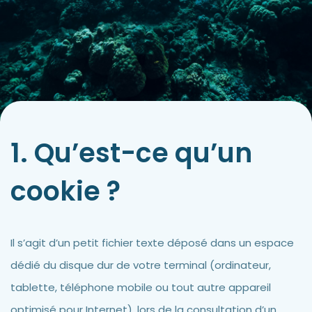
Contact
La plongée technique
La plongée adaptée
L'audiovisuel
La TSA et le TSC
1. Qu’est-ce qu’un
Les sciences
La médecine
cookie ?
Il s’agit d’un petit fichier texte déposé dans un espace
dédié du disque dur de votre terminal (ordinateur,
tablette, téléphone mobile ou tout autre appareil
optimisé pour Internet), lors de la consultation d’un