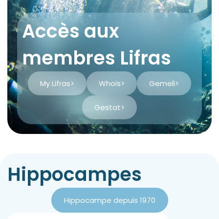
Accès aux
membres Lifras
My Lifras
>
Whois
>
Gemeli
>
Gestat
>
Hippocampes
Hippocampe depuis 1970