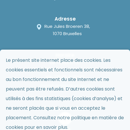
Adresse
Rue Jules Broeren 38,
1070 Bruxelles
Horaire
Le présent site internet place des cookies. Les
Lu :
9h30 à 12h
cookies essentiels et fonctionnels sont nécessaires
Me :
9h30 à 12h et 13h30 à 15h30
Ve :
13h30 à 15h30
au bon fonctionnement du site Internet et ne
Fermé le mardi et jeudi
peuvent pas être refusés. D’autres cookies sont
utilisés à des fins statistiques (cookies d’analyse) et
ne seront placés que si vous en acceptez le
Réseaux sociaux
placement. Consultez notre politique en matière de
cookies pour en savoir plus.