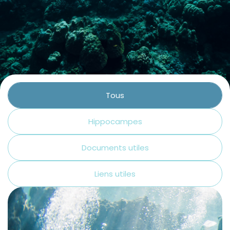
Contact
La plongée technique
La plongée adaptée
L'audiovisuel
La TSA et le TSC
Tous
Les sciences
Hippocampes
La médecine
Documents utiles
Liens utiles