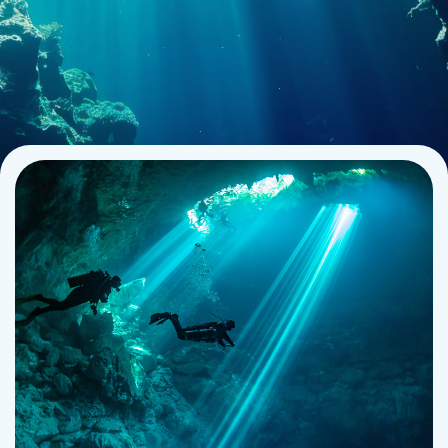
Contact
La plongée technique
La plongée adaptée
L'audiovisuel
La TSA et le TSC
Les sciences
La médecine