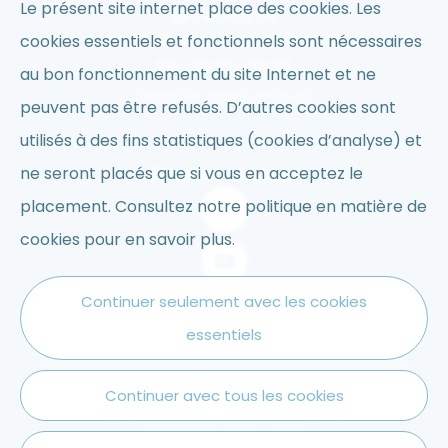
Le présent site internet place des cookies. Les
Lu :
9h30 à 12h
cookies essentiels et fonctionnels sont nécessaires
Me :
9h30 à 12h et 13h30 à 15h30
Ve :
13h30 à 15h30
au bon fonctionnement du site Internet et ne
Fermé le mardi et jeudi
peuvent pas être refusés. D’autres cookies sont
utilisés à des fins statistiques (cookies d’analyse) et
ne seront placés que si vous en acceptez le
Réseaux sociaux
placement. Consultez notre politique en matière de
cookies pour en savoir plus.
Continuer seulement avec les cookies
essentiels
Conditions d'utilisation
Continuer avec tous les cookies
Données personnelles
Cookies