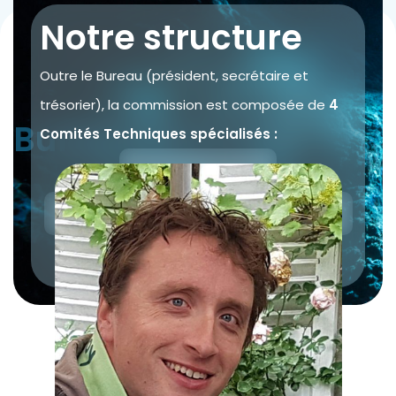
Notre structure
Outre le Bureau (président, secrétaire et
trésorier), la commission est composée de
4
Bureau exécutif
Comités Techniques spécialisés :
Plongée au trimix
Plongée souterraine
Gaz blending
Recherche (R&D)