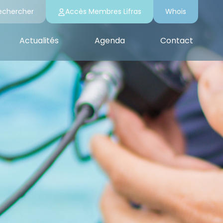
echercher
Accès Membres Lifras
Whois
Actualités
Agenda
Contact