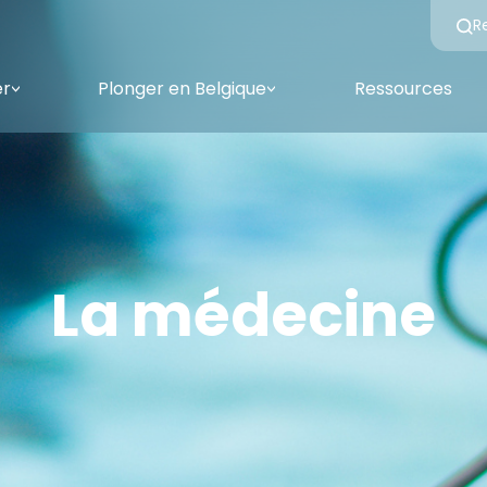
R
er
Plonger en Belgique
Ressources
<
<
La médecine