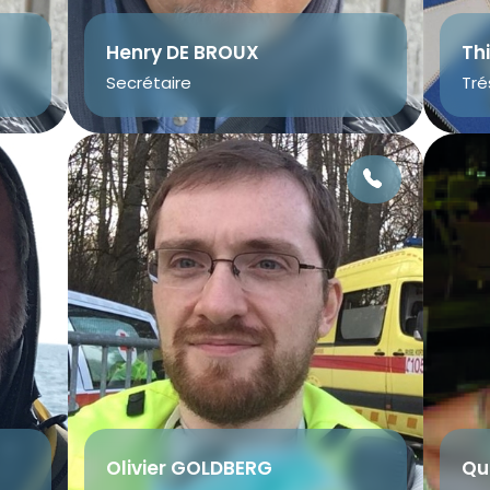
Henry DE BROUX
Th
Secrétaire
Tré
Olivier GOLDBERG
Qu