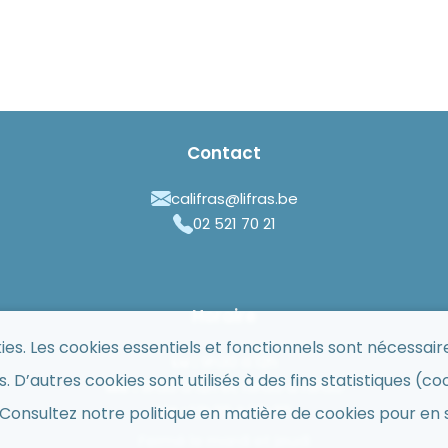
Contact
califras@lifras.be
02 521 70 21
Horaire
kies. Les cookies essentiels et fonctionnels sont nécessai
Lu :
9h30 à 12h
. D’autres cookies sont utilisés à des fins statistiques (c
Me :
9h30 à 12h et 13h30 à 15h30
Ve :
13h30 à 15h30
Consultez notre politique en matière de cookies pour en s
Fermé le mardi et jeudi