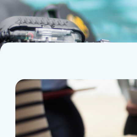
La plongée technique
Agenda
La plongée adaptée
Contact
L'audiovisuel
La TSA et le TSC
Les sciences
La médecine